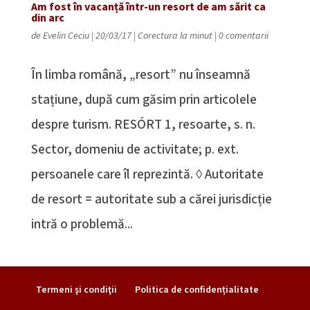
Am fost în vacanță într-un resort de am sărit ca
din arc
de
Evelin Ceciu
|
20/03/17
|
Corectura la minut
|
0 comentarii
În limba română, „resort” nu înseamnă
stațiune, după cum găsim prin articolele
despre turism. RESÓRT 1, resoarte, s. n.
Sector, domeniu de activitate; p. ext.
persoanele care îl reprezintă. ◊ Autoritate
de resort = autoritate sub a cărei jurisdicție
intră o problemă...
Termeni şi condiţii
Politica de confidențialitate