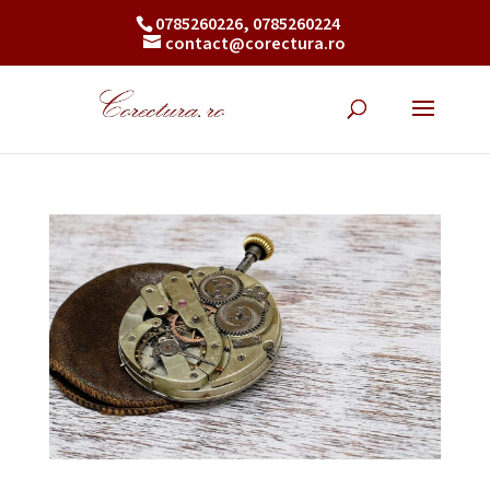
0785260226, 0785260224
contact@corectura.ro