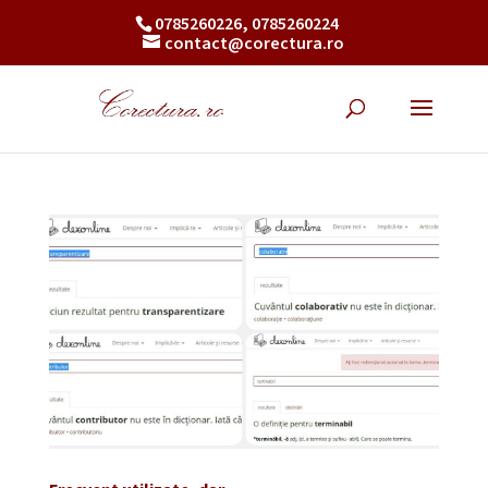
0785260226, 0785260224
contact@corectura.ro