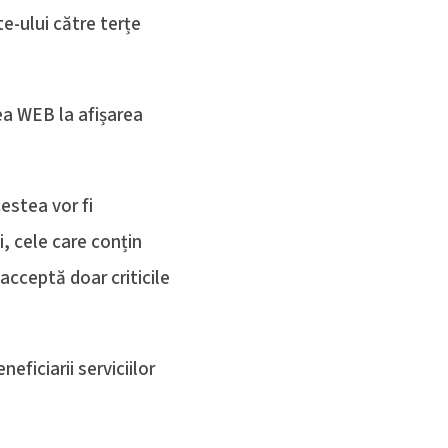
te-ului către terțe
ea WEB la afișarea
estea vor fi
i, cele care conțin
acceptă doar criticile
eficiarii serviciilor