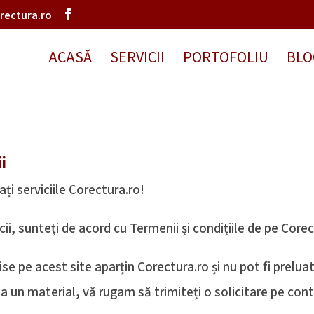
rectura.ro
ACASĂ
SERVICII
PORTOFOLIU
BLO
i
ți serviciile Corectura.ro!
cii, sunteți de acord cu Termenii și condițiile de pe Corec
se pe acest site aparțin Corectura.ro și nu pot fi prelua
ua un material, vă rugam să trimiteți o solicitare pe co