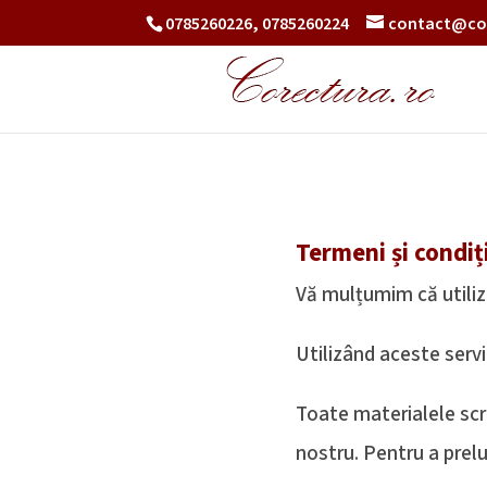
0785260226, 0785260224
contact@co
Termeni și condiți
Vă mulțumim că utiliza
Utilizând aceste servi
Toate materialele scri
nostru. Pentru a prel