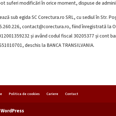
 pot suferi modificări în orice moment, dispuse de adminis
ază sub egida SC Corectura.ro SRL, cu sediul în Str. Poșt
.260.226, contact@corectura.ro, fiind înregistrată la Of
012001359232 și având codul fiscal 30205377 și cont ba
010701, deschis la BANCA TRANSILVANIA.
te
Politica de cookies
Cariere
Contact
l
WordPress