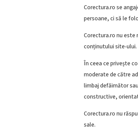
Corectura.ro se angaje
persoane, ci să le fo
Corectura.ro nu este 
conținutului site-ului.
În ceea ce privește c
moderate de către admin
limbaj defăimător sau 
constructive, orienta
Corectura.ro nu răspun
sale.