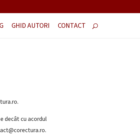
G
GHID AUTORI
CONTACT
tura.ro.
te decât cu acordul
ntact@corectura.ro.