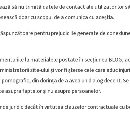
ază să nu trimită datele de contact ale utilizatorilor si
losească doar cu scopul de a comunica cu aceștia.
răspunzătoare pentru prejudiciile generate de conexiun
omentariile la materialele postate în secțiunea BLOG, ac
istratorii site-ului și vor fi șterse cele care aduc injuri
pornografic, din dorința de a avea un dialog decent. Se 
te asupra faptelor și nu asupra persoanelor.
de juridic decât în virtutea clauzelor contractuale cu ben