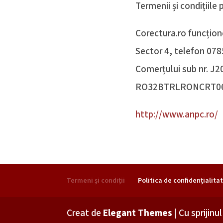
Termenii și condițiile
Corectura.ro funcțione
Sector 4, telefon 0785
Comerțului sub nr. J2
RO32BTRLRONCRT0651
http://www.anpc.ro/
Termeni şi condiţii
Politica de confidențialita
Creat de
Elegant Themes
| Cu sprijinu