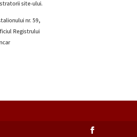
tratorii site-ului.
alionului nr. 59,
iciul Registrului
ncar