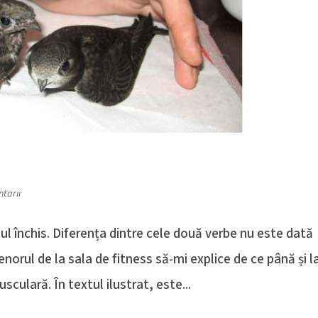
tarii
 închis. Diferența dintre cele două verbe nu este dată
norul de la sala de fitness să-mi explice de ce până și l
culară. În textul ilustrat, este...