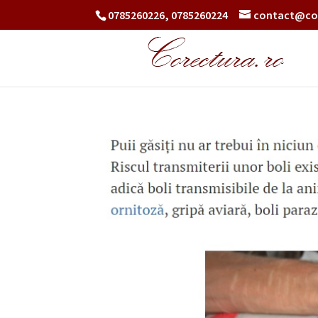
0785260226, 0785260224
contact@co