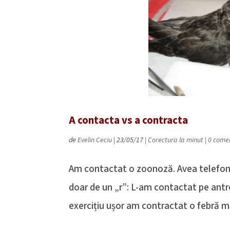
A contacta vs a contracta
de
Evelin Ceciu
|
23/05/17
|
Corectura la minut
|
0 comen
Am contactat o zoonoză. Avea telefonul
doar de un „r”: L-am contactat pe antre
exercițiu ușor am contractat o febră mus