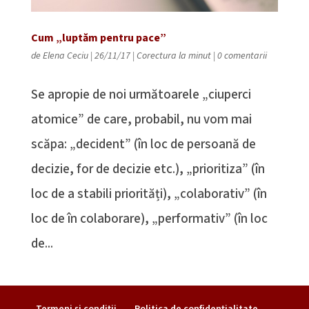
Cum „luptăm pentru pace”
de
Elena Ceciu
|
26/11/17
|
Corectura la minut
|
0 comentarii
Se apropie de noi următoarele „ciuperci
atomice” de care, probabil, nu vom mai
scăpa: „decident” (în loc de persoană de
decizie, for de decizie etc.), „prioritiza” (în
loc de a stabili priorități), „colaborativ” (în
loc de în colaborare), „performativ” (în loc
de...
Termeni şi condiţii
Politica de confidențialitate