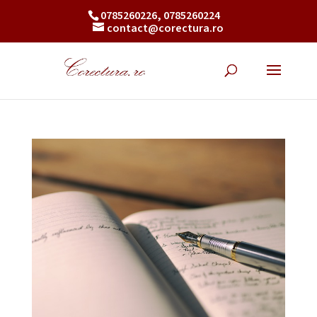
0785260226, 0785260224
contact@corectura.ro