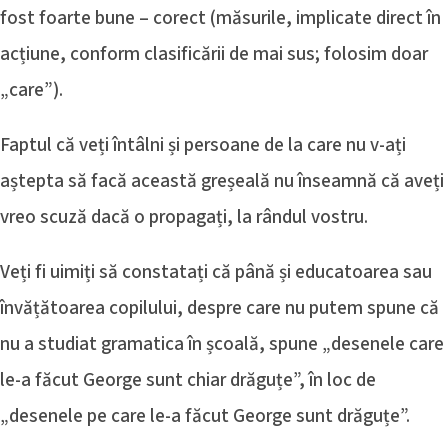
fost foarte bune – corect (măsurile, implicate direct în
acțiune, conform clasificării de mai sus; folosim doar
„care”).
Faptul că veți întâlni și persoane de la care nu v-ați
aștepta să facă această greșeală nu înseamnă că aveți
vreo scuză dacă o propagați, la rândul vostru.
Veți fi uimiți să constatați că până și educatoarea sau
învățătoarea copilului, despre care nu putem spune că
nu a studiat gramatica în școală, spune „desenele care
le-a făcut George sunt chiar drăguțe”, în loc de
„desenele pe care le-a făcut George sunt drăguțe”.