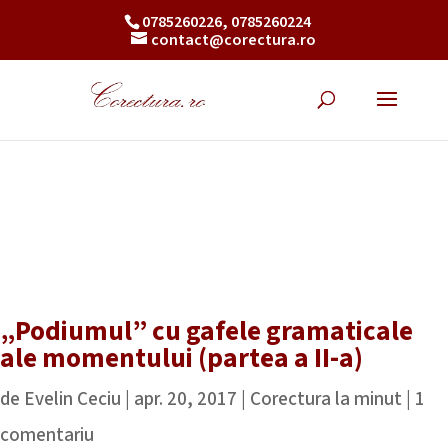
0785260226, 0785260224
contact@corectura.ro
„Podiumul” cu gafele gramaticale
ale momentului (partea a II-a)
de
Evelin Ceciu
|
apr. 20, 2017
|
Corectura la minut
|
1
comentariu