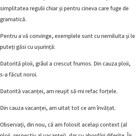
simplitatea regulii chiar și pentru cineva care fuge de
gramatică.
Pentru a vă convinge, exemplele sunt cu nemiluita și le
puteți găsi cu ușurință:
Datorită ploii, grâul a crescut frumos. Din cauza ploii,
s-a făcut noroi.
Datorită vacanței, am reușit să-mi refac forțele.
Din cauza vacanței, am uitat tot ce am învățat.
Observați, din nou, că am folosit același context (al
ploii, respectiv al vacanței), dar cu abordări diferite. În