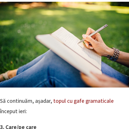
Să continuăm, așadar,
topul cu gafe gramaticale
început ieri:
3. Care/pe care