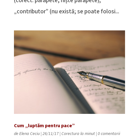
(corect: parapete, niște parapete);
„contributor” (nu există; se poate folosi...
Cum „luptăm pentru pace”
de
Elena Ceciu
|
26/11/17
|
Corectura la minut
|
0 comentarii