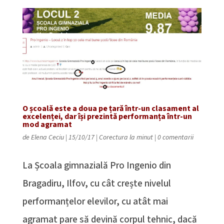
O școală este a doua pe țară într-un clasament al
excelenței, dar își prezintă performanța într-un
mod agramat
de
Elena Ceciu
|
15/10/17
|
Corectura la minut
|
0 comentarii
La Școala gimnazială Pro Ingenio din
Bragadiru, Ilfov, cu cât crește nivelul
performanțelor elevilor, cu atât mai
agramat pare să devină corpul tehnic, dacă