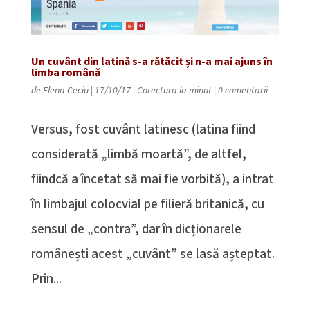
Un cuvânt din latină s-a rătăcit și n-a mai ajuns în
limba română
de
Elena Ceciu
|
17/10/17
|
Corectura la minut
|
0 comentarii
Versus, fost cuvânt latinesc (latina fiind
considerată „limbă moartă”, de altfel,
fiindcă a încetat să mai fie vorbită), a intrat
în limbajul colocvial pe filieră britanică, cu
sensul de „contra”, dar în dicționarele
românești acest „cuvânt” se lasă așteptat.
Prin...