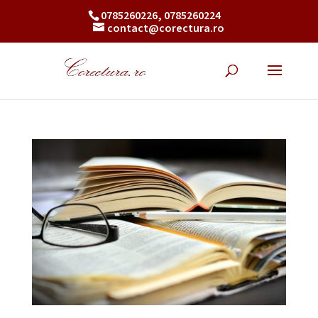
0785260226, 0785260224
contact@corectura.ro