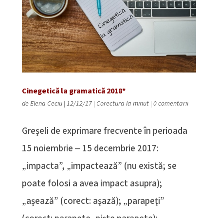
Cinegetică la gramatică 2018*
de
Elena Ceciu
|
12/12/17
|
Corectura la minut
|
0 comentarii
Greșeli de exprimare frecvente în perioada
15 noiembrie ‒ 15 decembrie 2017:
„impacta”, „impactează” (nu există; se
poate folosi a avea impact asupra);
„așează” (corect: așază); „parapeți”