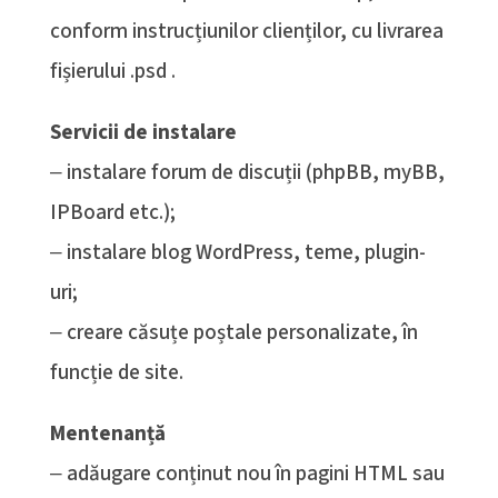
conform instrucțiunilor clienților, cu livrarea
fișierului .psd .
Servicii de instalare
‒ instalare forum de discuții (phpBB, myBB,
IPBoard etc.);
‒ instalare blog WordPress, teme, plugin-
uri;
‒ creare căsuțe poștale personalizate, în
funcție de site.
Mentenanță
‒ adăugare conținut nou în pagini HTML sau