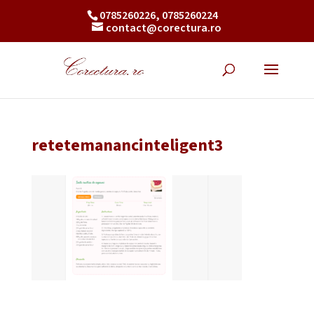
0785260226, 0785260224
contact@corectura.ro
retetemanancinteligent3