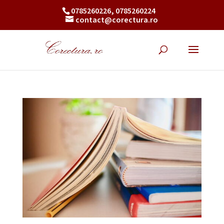
0785260226, 0785260224
contact@corectura.ro