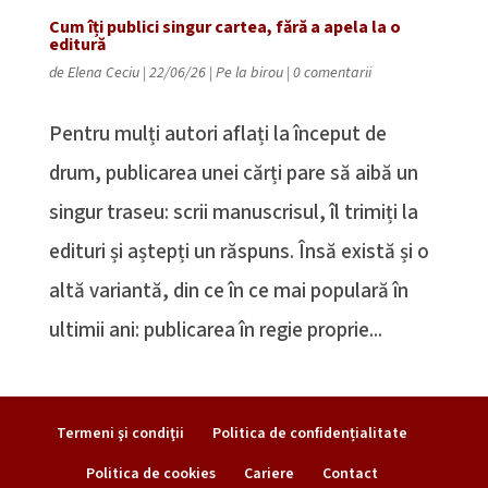
Cum îți publici singur cartea, fără a apela la o
editură
de
Elena Ceciu
|
22/06/26
|
Pe la birou
|
0 comentarii
Pentru mulți autori aflați la început de
drum, publicarea unei cărți pare să aibă un
singur traseu: scrii manuscrisul, îl trimiți la
edituri și aștepți un răspuns. Însă există și o
altă variantă, din ce în ce mai populară în
ultimii ani: publicarea în regie proprie...
Termeni şi condiţii
Politica de confidențialitate
Politica de cookies
Cariere
Contact