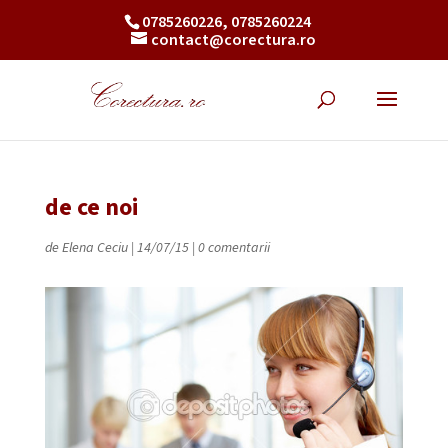
0785260226, 0785260224
contact@corectura.ro
de ce noi
de
Elena Ceciu
|
14/07/15
|
0 comentarii