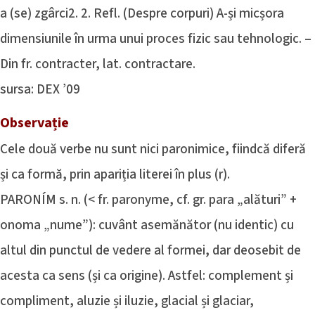
a (se) zgârci2. 2. Refl. (Despre corpuri) A-și micșora
dimensiunile în urma unui proces fizic sau tehnologic. –
Din fr. contracter, lat. contractare.
sursa: DEX ’09
Observație
Cele două verbe nu sunt nici paronimice, fiindcă diferă
și ca formă, prin apariția literei în plus (r).
PARONÍM s. n. (< fr. paronyme, cf. gr. para „alături” +
onoma „nume”): cuvânt asemănător (nu identic) cu
altul din punctul de vedere al formei, dar deosebit de
acesta ca sens (și ca origine). Astfel: complement și
compliment, aluzie și iluzie, glacial și glaciar,