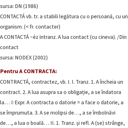
sursa: DN (1986)
CONTACTÁ vb. tr. a stabili legătura cu o persoană, cu un
organism. (< fr. contacter)
A CONTACTÁ ~éz intranz. A lua contact (cu cineva). /Din
contact
sursa: NODEX (2002)
Pentru A CONTRACTA:
CONTRACTÁ, contractez, vb. I. I. Tranz. 1. A încheia un
contract. 2. A lua asupra sa o obligație, a se îndatora
la… ◊ Expr. A contracta o datorie = a face o datorie, a
se împrumuta. 3. A se molipsi de…, a se îmbolnăvi
de…, a lua o boală… II. 1. Tranz. și refl. A (se) strânge,