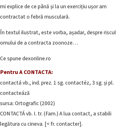
mi explice de ce până și la un exercițiu ușor am
contractat o febră musculară.
În textul ilustrat, este vorba, așadar, despre riscul
omului de a contracta zoonoze…
Ce spune dexonline.ro
Pentru A CONTACTA:
contactá vb., ind. prez. 1 sg. contactéz, 3 sg. și pl.
contacteáză
sursa: Ortografic (2002)
CONTACTÁ vb. I. tr. (Fam.) A lua contact, a stabili
legătura cu cineva. [< fr. contacter].